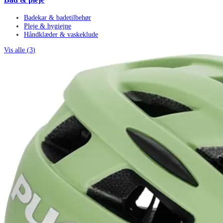
Badekar & badetilbehør
Pleje & hygiejne
Håndklæder & vaskeklude
Vis alle (
3
)