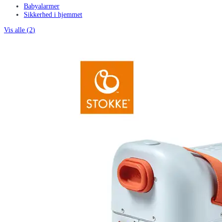
Babyalarmer
Sikkerhed i hjemmet
Vis alle (
2
)