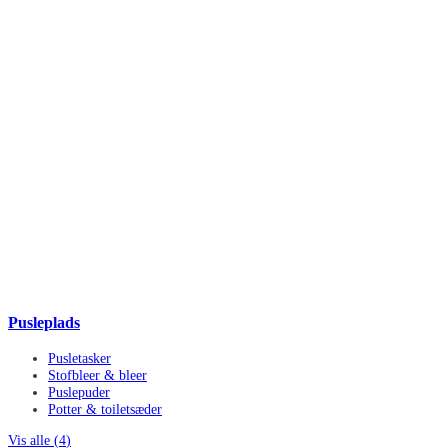
Pusleplads
Pusletasker
Stofbleer & bleer
Puslepuder
Potter & toiletsæder
Vis alle (
4
)