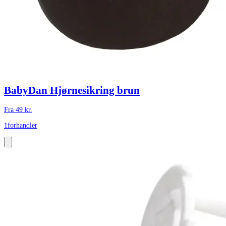
BabyDan Hjørnesikring brun
Fra
49
kr.
1
forhandler