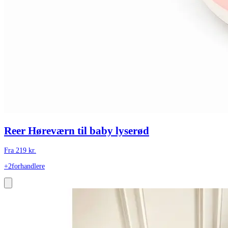
Reer Høreværn til baby lyserød
Fra
219
kr.
+2
forhandlere