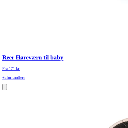
Reer Høreværn til baby
Fra
171
kr.
+2
forhandlere