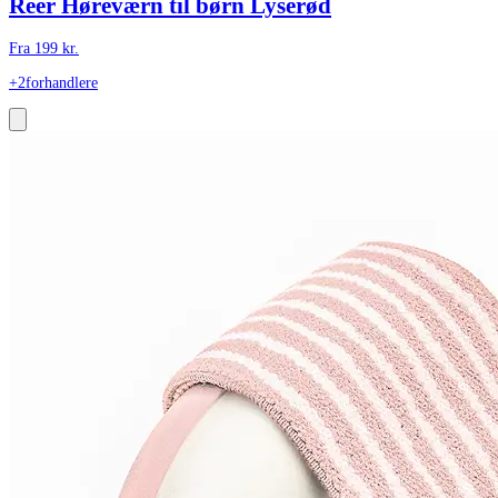
Reer Høreværn til børn Lyserød
Fra
199
kr.
+2
forhandlere