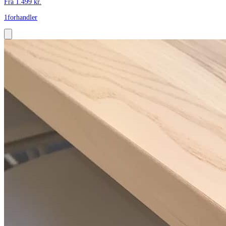
Fra
1.499
kr.
1
forhandler