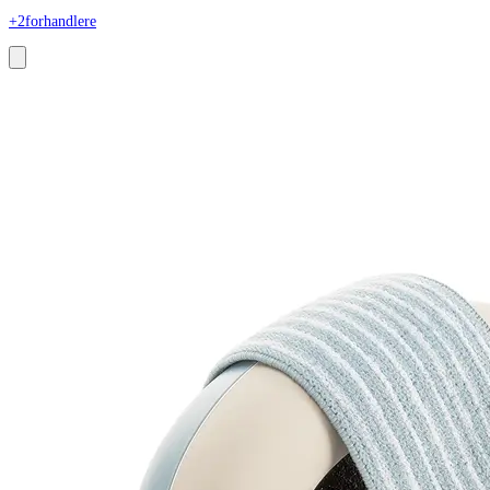
+2
forhandlere