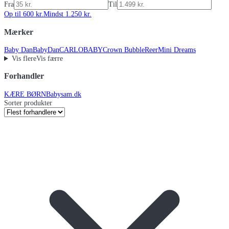
Fra
Til
Op til 600 kr.
Mindst 1.250 kr.
Mærker
Baby Dan
BabyDan
CARLOBABY
Crown Bubble
Reer
Mini Dreams
Vis flere
Vis færre
Forhandler
KÆRE BØRN
Babysam.dk
Sorter produkter