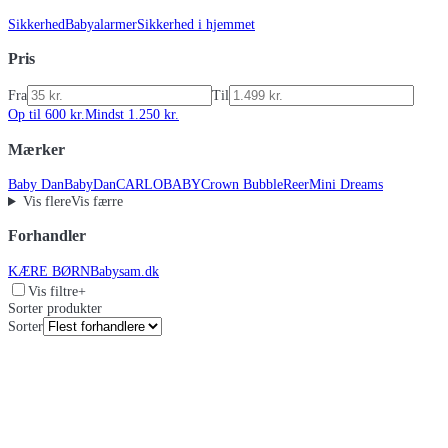
Sikkerhed
Babyalarmer
Sikkerhed i hjemmet
Pris
Fra
Til
Op til 600 kr.
Mindst 1.250 kr.
Mærker
Baby Dan
BabyDan
CARLOBABY
Crown Bubble
Reer
Mini Dreams
Vis flere
Vis færre
Forhandler
KÆRE BØRN
Babysam.dk
Vis filtre
+
Sorter produkter
Sorter