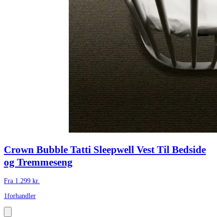
Crown Bubble Tatti Sleepwell Vest Til Bedside
og Tremmeseng
Fra
1.299
kr.
1
forhandler