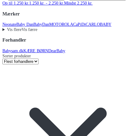
Op til 1.250 kr.
1.250 kr. - 2.250 kr.
Mindst 2.250 kr.
Mærker
Neonate
Baby Dan
BabyDan
MOTOROLA
CaPiDi
CARLOBABY
Vis flere
Vis færre
Forhandler
Babysam.dk
KÆRE BØRN
DearBaby
Sorter produkter