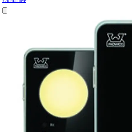
+2
forhandlere