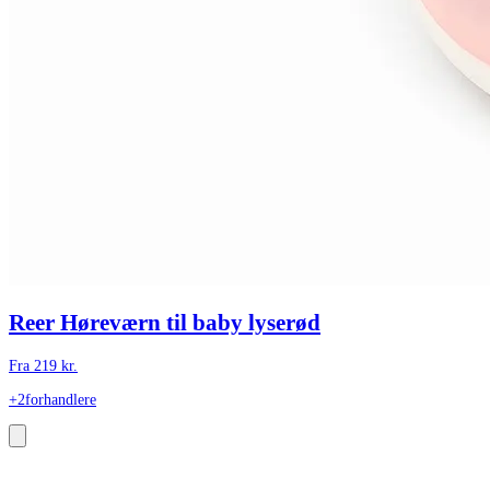
Reer Høreværn til baby lyserød
Fra
219
kr.
+2
forhandlere