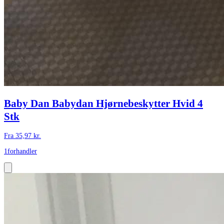
Baby Dan Babydan Hjørnebeskytter Hvid 4
Stk
Fra
35,97
kr.
1
forhandler