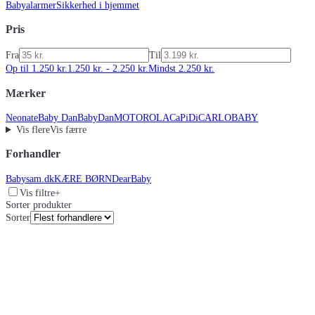
Babyalarmer
Sikkerhed i hjemmet
Pris
Fra
Til
Op til 1.250 kr.
1.250 kr. - 2.250 kr.
Mindst 2.250 kr.
Mærker
Neonate
Baby Dan
BabyDan
MOTOROLA
CaPiDi
CARLOBABY
Vis flere
Vis færre
Forhandler
Babysam.dk
KÆRE BØRN
DearBaby
Vis filtre
+
Sorter produkter
Sorter