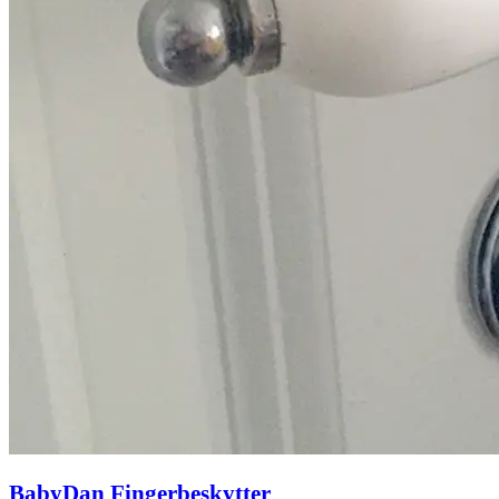
BabyDan Fingerbeskytter