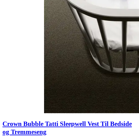
Crown Bubble Tatti Sleepwell Vest Til Bedside
og Tremmeseng