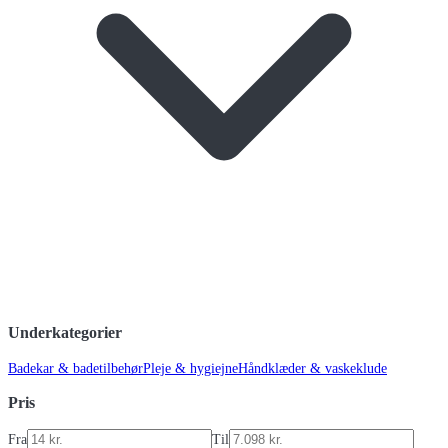
Underkategorier
Badekar & badetilbehør
Pleje & hygiejne
Håndklæder & vaskeklude
Pris
Fra
Til