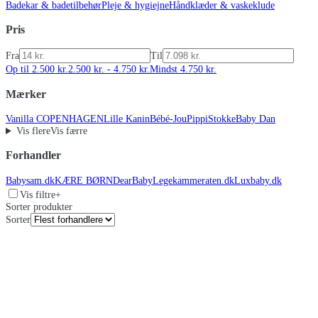
Badekar & badetilbehør
Pleje & hygiejne
Håndklæder & vaskeklude
Pris
Fra
Til
Op til 2.500 kr.
2.500 kr. - 4.750 kr.
Mindst 4.750 kr.
Mærker
Vanilla COPENHAGEN
Lille Kanin
Bébé-Jou
Pippi
Stokke
Baby Dan
Vis flere
Vis færre
Forhandler
Babysam.dk
KÆRE BØRN
DearBaby
Legekammeraten.dk
Luxbaby.dk
Vis filtre
+
Sorter produkter
Sorter