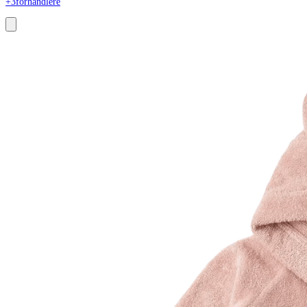
+3
forhandlere