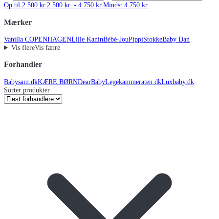
Op til 2.500 kr.
2.500 kr. - 4.750 kr.
Mindst 4.750 kr.
Mærker
Vanilla COPENHAGEN
Lille Kanin
Bébé-Jou
Pippi
Stokke
Baby Dan
Vis flere
Vis færre
Forhandler
Babysam.dk
KÆRE BØRN
DearBaby
Legekammeraten.dk
Luxbaby.dk
Sorter produkter