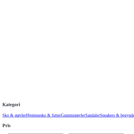
Kategori
Sko & støvler
Hjemmesko & futter
Gummistøvler
Sandaler
Sneakers & begynd
Pris