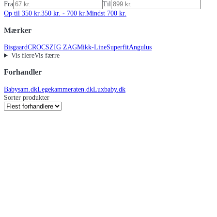
Fra
Til
Op til 350 kr.
350 kr. - 700 kr.
Mindst 700 kr.
Mærker
Bisgaard
CROCS
ZIG ZAG
Mikk-Line
Superfit
Angulus
Vis flere
Vis færre
Forhandler
Babysam.dk
Legekammeraten.dk
Luxbaby.dk
Sorter produkter