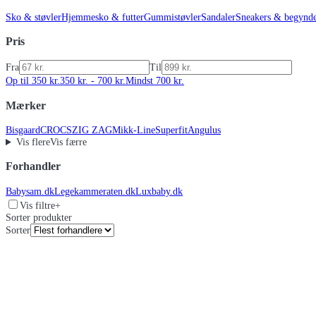
Sko & støvler
Hjemmesko & futter
Gummistøvler
Sandaler
Sneakers & begynd
Pris
Fra
Til
Op til 350 kr.
350 kr. - 700 kr.
Mindst 700 kr.
Mærker
Bisgaard
CROCS
ZIG ZAG
Mikk-Line
Superfit
Angulus
Vis flere
Vis færre
Forhandler
Babysam.dk
Legekammeraten.dk
Luxbaby.dk
Vis filtre
+
Sorter produkter
Sorter