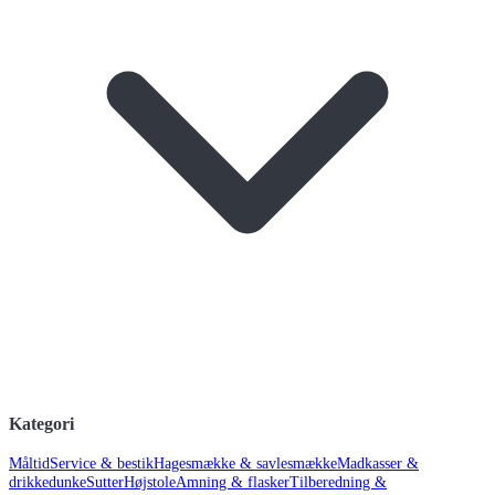
Kategori
Måltid
Service & bestik
Hagesmække & savlesmække
Madkasser &
drikkedunke
Sutter
Højstole
Amning & flasker
Tilberedning &