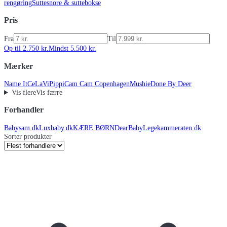
rengøring
Suttesnore & suttebokse
Pris
Fra
Til
Op til 2.750 kr.
Mindst 5.500 kr.
Mærker
Name It
CeLaVi
Pippi
Cam Cam Copenhagen
Mushie
Done By Deer
Vis flere
Vis færre
Forhandler
Babysam.dk
Luxbaby.dk
KÆRE BØRN
DearBaby
Legekammeraten.dk
Sorter produkter