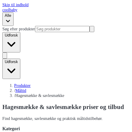
Skip til indhold
coolbaby
Alle
Søg efter produkter
Udforsk
Udforsk
Produkter
/
Måltid
/
Hagesmække & savlesmække
Hagesmække & savlesmække
priser og tilbud
Find hagesmække, savlesmække og praktisk måltidstilbehør.
Kategori