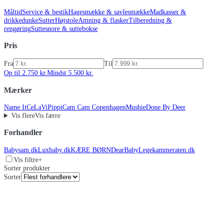
Måltid
Service & bestik
Hagesmække & savlesmække
Madkasser &
drikkedunke
Sutter
Højstole
Amning & flasker
Tilberedning &
rengøring
Suttesnore & suttebokse
Pris
Fra
Til
Op til 2.750 kr.
Mindst 5.500 kr.
Mærker
Name It
CeLaVi
Pippi
Cam Cam Copenhagen
Mushie
Done By Deer
Vis flere
Vis færre
Forhandler
Babysam.dk
Luxbaby.dk
KÆRE BØRN
DearBaby
Legekammeraten.dk
Vis filtre
+
Sorter produkter
Sorter