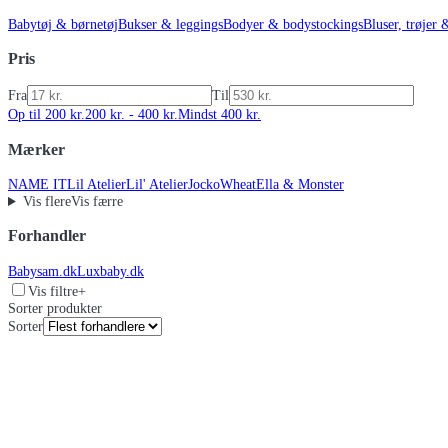
Babytøj & børnetøj
Bukser & leggings
Bodyer & bodystockings
Bluser, trøjer 
Pris
Fra
Til
Op til 200 kr.
200 kr. - 400 kr.
Mindst 400 kr.
Mærker
NAME IT
Lil Atelier
Lil' Atelier
Jocko
Wheat
Ella & Monster
Vis flere
Vis færre
Forhandler
Babysam.dk
Luxbaby.dk
Vis filtre
+
Sorter produkter
Sorter