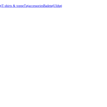
øj
T-shirts & toppe
Tøjaccessories
Badetøj
Uldtøj