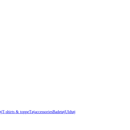
øj
T-shirts & toppe
Tøjaccessories
Badetøj
Uldtøj