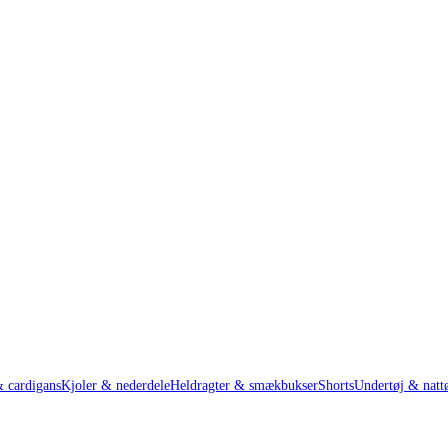
& cardigans
Kjoler & nederdele
Heldragter & smækbukser
Shorts
Undertøj & natt