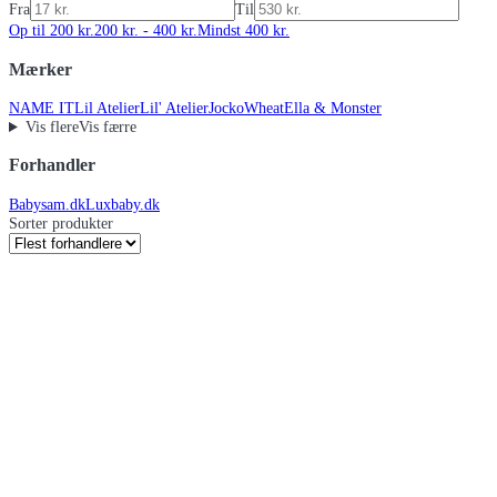
Fra
Til
Op til 200 kr.
200 kr. - 400 kr.
Mindst 400 kr.
Mærker
NAME IT
Lil Atelier
Lil' Atelier
Jocko
Wheat
Ella & Monster
Vis flere
Vis færre
Forhandler
Babysam.dk
Luxbaby.dk
Sorter produkter