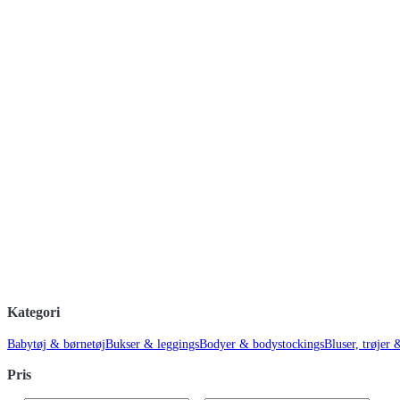
Kategori
Babytøj & børnetøj
Bukser & leggings
Bodyer & bodystockings
Bluser, trøjer 
Pris