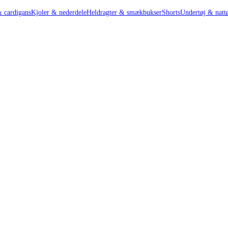
& cardigans
Kjoler & nederdele
Heldragter & smækbukser
Shorts
Undertøj & natt