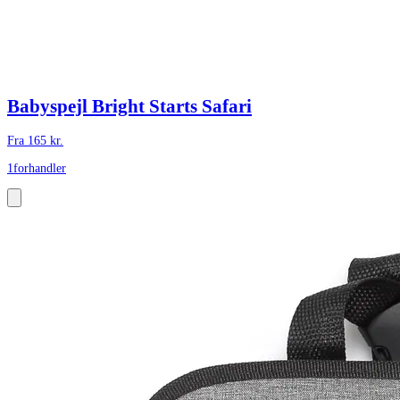
Babyspejl Bright Starts Safari
Fra
165
kr.
1
forhandler