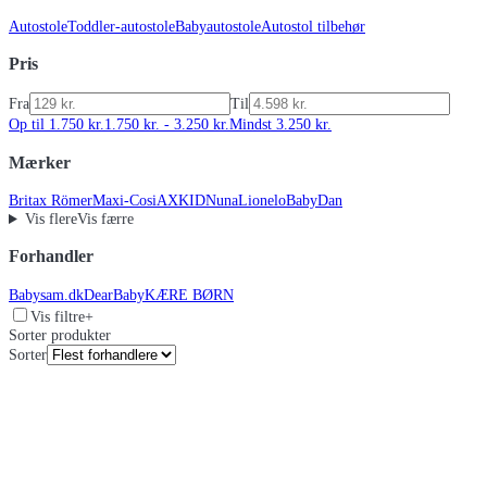
Autostole
Toddler-autostole
Babyautostole
Autostol tilbehør
Pris
Fra
Til
Op til 1.750 kr.
1.750 kr. - 3.250 kr.
Mindst 3.250 kr.
Mærker
Britax Römer
Maxi-Cosi
AXKID
Nuna
Lionelo
BabyDan
Vis flere
Vis færre
Forhandler
Babysam.dk
DearBaby
KÆRE BØRN
Vis filtre
+
Sorter produkter
Sorter