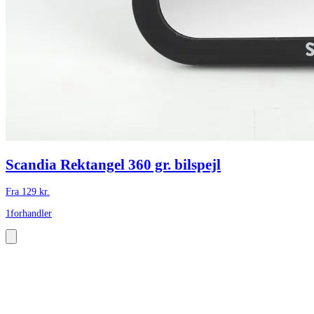
Scandia Rektangel 360 gr. bilspejl
Fra
129
kr.
1
forhandler