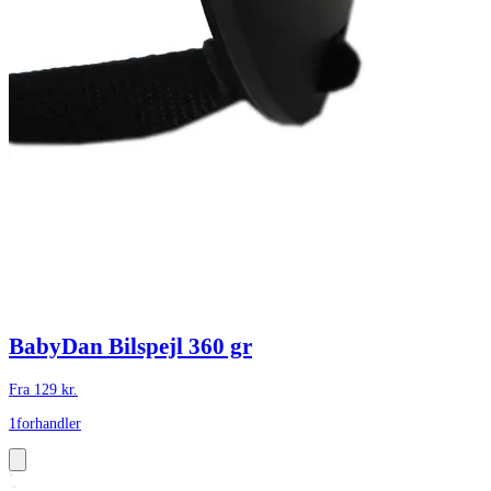
BabyDan Bilspejl 360 gr
Fra
129
kr.
1
forhandler