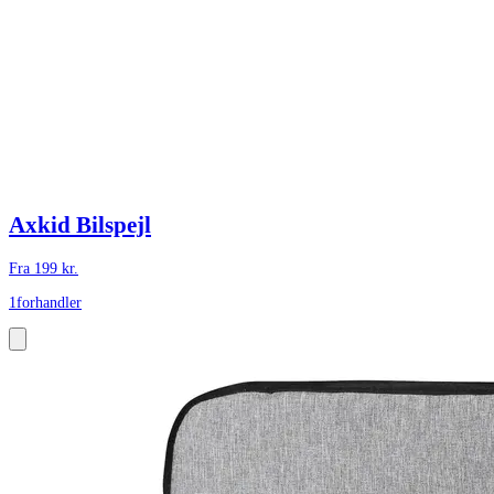
Axkid Bilspejl
Fra
199
kr.
1
forhandler