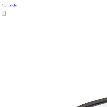
1
forhandler