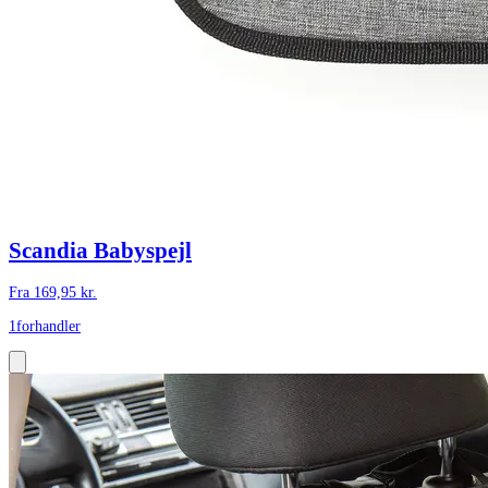
Scandia Babyspejl
Fra
169,95
kr.
1
forhandler