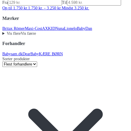
Fra
Til
Op til 1.750 kr.
1.750 kr. - 3.250 kr.
Mindst 3.250 kr.
Mærker
Britax Römer
Maxi-Cosi
AXKID
Nuna
Lionelo
BabyDan
Vis flere
Vis færre
Forhandler
Babysam.dk
DearBaby
KÆRE BØRN
Sorter produkter