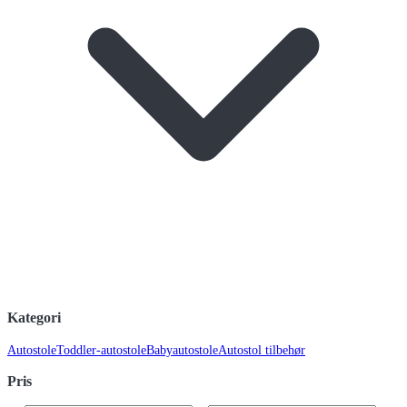
Kategori
Autostole
Toddler-autostole
Babyautostole
Autostol tilbehør
Pris