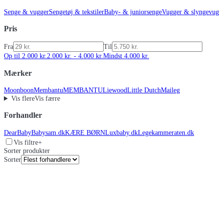
Senge & vugger
Sengetøj & tekstiler
Baby- & juniorsenge
Vugger & slyngevug
Pris
Fra
Til
Op til 2.000 kr.
2.000 kr. - 4.000 kr.
Mindst 4.000 kr.
Mærker
Moonboon
Membantu
MEMBANTU
Liewood
Little Dutch
Maileg
Vis flere
Vis færre
Forhandler
DearBaby
Babysam.dk
KÆRE BØRN
Luxbaby.dk
Legekammeraten.dk
Vis filtre
+
Sorter produkter
Sorter