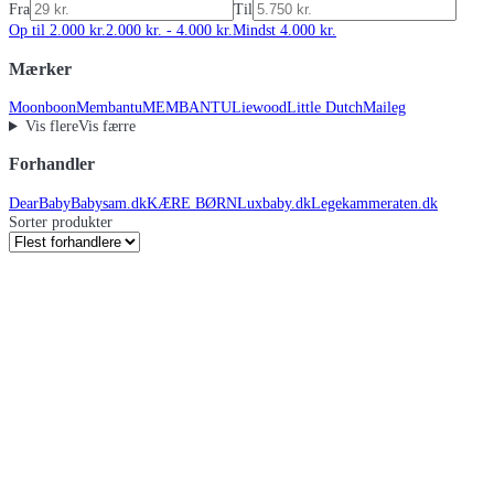
Fra
Til
Op til 2.000 kr.
2.000 kr. - 4.000 kr.
Mindst 4.000 kr.
Mærker
Moonboon
Membantu
MEMBANTU
Liewood
Little Dutch
Maileg
Vis flere
Vis færre
Forhandler
DearBaby
Babysam.dk
KÆRE BØRN
Luxbaby.dk
Legekammeraten.dk
Sorter produkter