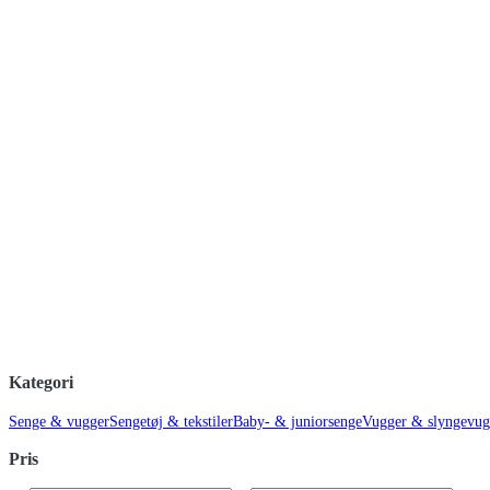
Kategori
Senge & vugger
Sengetøj & tekstiler
Baby- & juniorsenge
Vugger & slyngevug
Pris