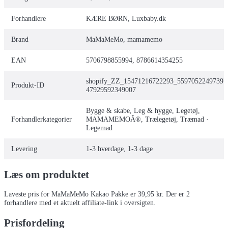
Forhandlere
KÆRE BØRN, Luxbaby.dk
Brand
MaMaMeMo, mamamemo
EAN
5706798855994, 8786614354255
shopify_ZZ_15471216722293_55970522497397
Produkt-ID
47929592349007
Bygge & skabe, Leg & hygge, Legetøj,
Forhandlerkategorier
MAMAMEMOÂ®, Trælegetøj, Træmad ·
Legemad
Levering
1-3 hverdage, 1-3 dage
Læs om produktet
Laveste pris for
MaMaMeMo Kakao Pakke
er
39,95
kr.
Der er
2
forhandlere
med et aktuelt affiliate-link i oversigten.
Prisfordeling