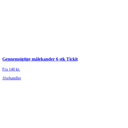
Gennemsigtige målekander 6 stk Tickit
Fra
140
kr.
1
forhandler