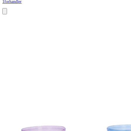
1
forhandler