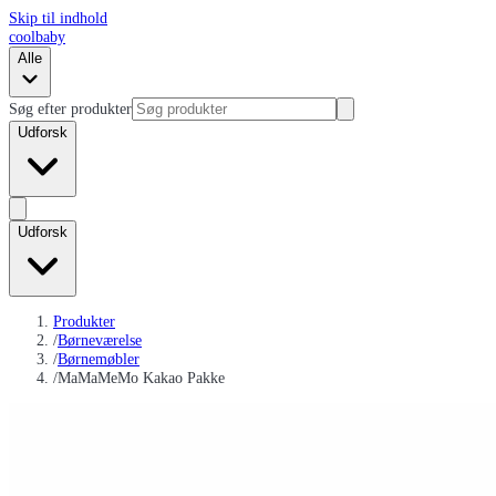
Skip til indhold
coolbaby
Alle
Søg efter produkter
Udforsk
Udforsk
Produkter
/
Børneværelse
/
Børnemøbler
/
MaMaMeMo Kakao Pakke