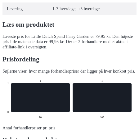
Levering
1-3 hverdage, +5 hverdage
Læs om produktet
Laveste pris for
Little Dutch Spand Fairy Garden
er
79,95
kr.
Den højeste
pris i de matchede data er 99,95 kr.
Der er
2
forhandlere
med et aktuelt
affiliate-link i oversigten.
Prisfordeling
Søjlerne viser, hvor mange forhandlerpriser der ligger på hver konkret pris.
1
1
1
0
80
100
Antal forhandlerpriser pr. pris