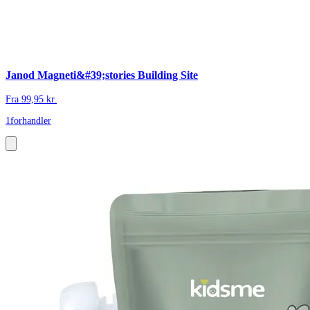
Janod Magneti&#39;stories Building Site
Fra
99,95
kr.
1
forhandler