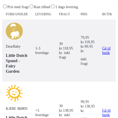
Pris med fragt
Kun tilbud
1 dags levering
FORHANDLER
LEVERING
FRAGT
PRIS
BUTIK
79,95
kr.
118,95
39
DearBaby
kr.
99,95
1-3
kr.
118,95
Gå til
kr.
hverdage
kr. inkl.
butik
Little Dutch
fragt
inkl.
Spand -
fragt
Fairy
Garden
99,95
39
kr.
138,95
KÆRE BØRN
+5
kr.
138,95
Gå til
kr.
hverdage
kr. inkl.
butik
Little Dutch