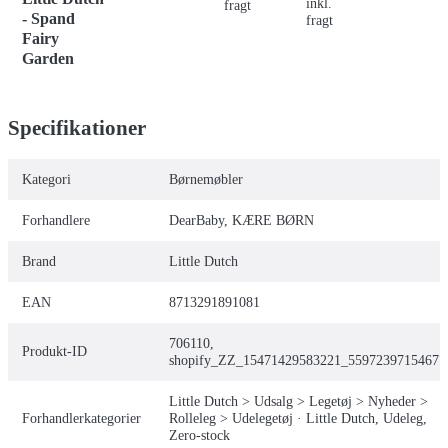
inkl.
fragt
- Spand
fragt
Fairy
Garden
Specifikationer
Kategori
Børnemøbler
Forhandlere
DearBaby, KÆRE BØRN
Brand
Little Dutch
EAN
8713291891081
706110,
Produkt-ID
shopify_ZZ_15471429583221_55972397154677
Little Dutch > Udsalg > Legetøj > Nyheder >
Forhandlerkategorier
Rolleleg > Udelegetøj · Little Dutch, Udeleg,
Zero-stock