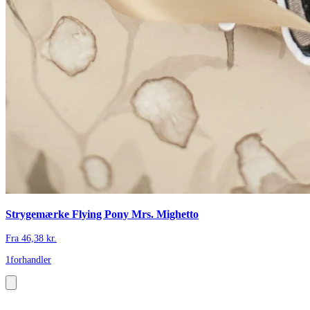
Strygemærke Flying Pony Mrs. Mighetto
Fra
46,38
kr.
1
forhandler